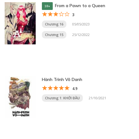
From a Pawn to a Queen
18+
3
Chương 16
05/05/2023
Chương 15
25/12/2022
Hành Trình Vô Danh
4.9
Chương 1: KHỞI ĐẦU
21/10/2021