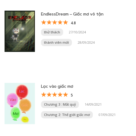
EndlessDream – Giấc mơ vô tận
4.8
thử thách
27/10/2024
thành viên mới
28/09/2024
Lạc vào giấc mơ
5
Chương 3 : Mắt quỷ
14/09/2021
Chương 2: Thế giới giấc mơ
07/09/2021