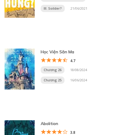
III. Soilder?
21/06/2021
Học Viện Săn Ma
4.7
Chương 26
18/08/2024
Chương 25
16/06/2024
Abolition
3.8