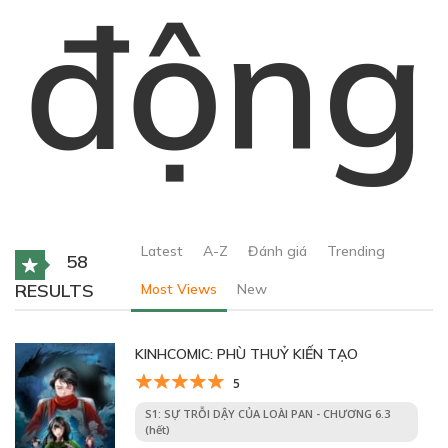
động
Latest
A-Z
Đánh giá
Trending
58
RESULTS
Most Views
New
KINHCOMIC: PHÙ THUỶ KIẾN TẠO
5
S1: SỰ TRỖI DẬY CỦA LOÀI PAN - CHƯƠNG 6.3
(hết)