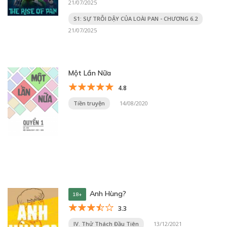
21/07/2025
S1: SỰ TRỖI DẬY CỦA LOÀI PAN - CHƯƠNG 6.2
21/07/2025
Một Lần Nữa
4.8
Tiền truyện
14/08/2020
Anh Hùng?
18+
3.3
IV. Thử Thách Đầu Tiên
13/12/2021