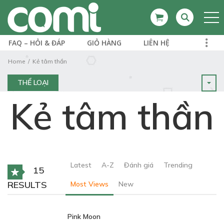
FAQ – HỎI & ĐÁP
GIỎ HÀNG
LIÊN HỆ
Home
Kẻ tâm thần
THỂ LOẠI
Kẻ tâm thần
Latest
A-Z
Đánh giá
Trending
15
RESULTS
Most Views
New
Pink Moon