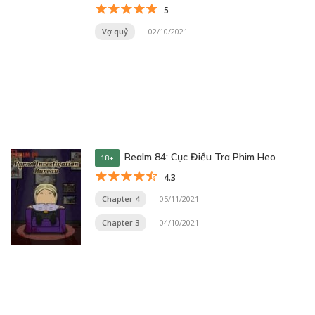
5
Vợ quỷ
02/10/2021
Realm 84: Cục Điều Tra Phim Heo
18+
4.3
Chapter 4
05/11/2021
Chapter 3
04/10/2021