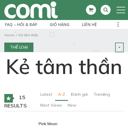
FAQ – HỎI & ĐÁP
GIỎ HÀNG
LIÊN HỆ
Home
Kẻ tâm thần
THỂ LOẠI
Kẻ tâm thần
Latest
A-Z
Đánh giá
Trending
15
RESULTS
Most Views
New
Pink Moon