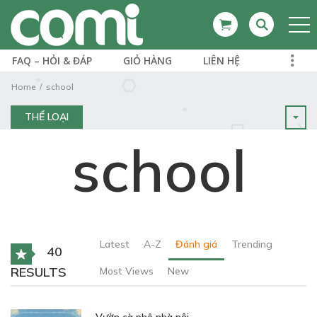
FAQ – HỎI & ĐÁP
GIỎ HÀNG
LIÊN HỆ
Home
school
THỂ LOẠI
school
Latest
A-Z
Đánh giá
Trending
40
RESULTS
Most Views
New