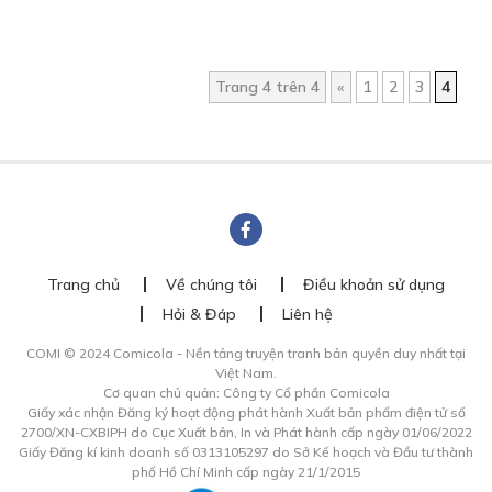
Trang 4 trên 4
«
1
2
3
4
Trang chủ
Về chúng tôi
Điều khoản sử dụng
Hỏi & Đáp
Liên hệ
COMI © 2024 Comicola - Nền tảng truyện tranh bản quyền duy nhất tại
Việt Nam.
Cơ quan chủ quản: Công ty Cổ phần Comicola
Giấy xác nhận Đăng ký hoạt động phát hành Xuất bản phẩm điện tử số
2700/XN-CXBIPH do Cục Xuất bản, In và Phát hành cấp ngày 01/06/2022
Giấy Đăng kí kinh doanh số 0313105297 do Sở Kế hoạch và Đầu tư thành
phố Hồ Chí Minh cấp ngày 21/1/2015