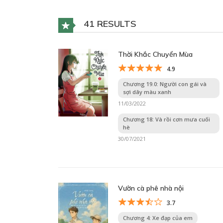
41 RESULTS
Thời Khắc Chuyển Mùa
4.9
Chương 19.0: Người con gái và
sợi dây màu xanh
11/03/2022
Chương 18: Và rồi cơn mưa cuối
hè
30/07/2021
Vườn cà phê nhà nội
3.7
Chương 4: Xe đạp của em