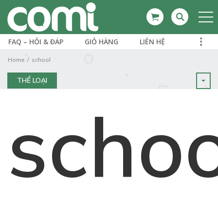
FAQ – HỎI & ĐÁP
GIỎ HÀNG
LIÊN HỆ
Home
school
THỂ LOẠI
schoo