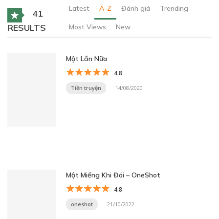
Latest
A-Z
Đánh giá
Trending
41
RESULTS
Most Views
New
Một Lần Nữa
4.8
Tiền truyện
14/08/2020
Một Miếng Khi Đói – OneShot
4.8
oneshot
21/10/2022