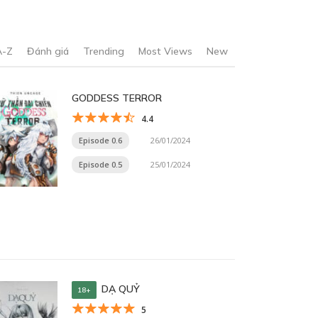
A-Z
Đánh giá
Trending
Most Views
New
GODDESS TERROR
4.4
Episode 0.6
26/01/2024
Episode 0.5
25/01/2024
DẠ QUỶ
18+
5