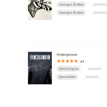
Chương 6: Ẩn Mình
22/07/2023
Chương 6: Ẩn Mình
22/07/2023
Underground
4.9
[Short] Ông Kẹ
26/02/2023
[Short] Nhờn
26/02/2023