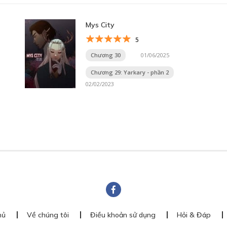
Mys City
5
Chương 30
01/06/2025
Chương 29: Yarkary - phần 2
02/02/2023
hủ
Về chúng tôi
Điều khoản sử dụng
Hỏi & Đáp