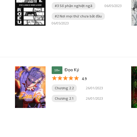
#3 Số phận nghiệt ngã
06/05/2023
#2 Nơi mọi thứ chưa bắt đầu
06/05/2023
Đọa Ký
18+
4.9
Chương 2.2
26/01/2023
Chương 2.1
26/01/2023