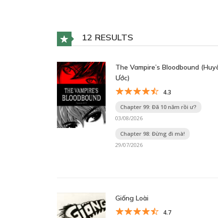
12 RESULTS
The Vampire’s Bloodbound (Huy
Ước)
4.3
Chapter 99: Đã 10 năm rồi ư?
03/08/2026
Chapter 98: Đừng đi mà!
29/07/2026
Giống Loài
4.7