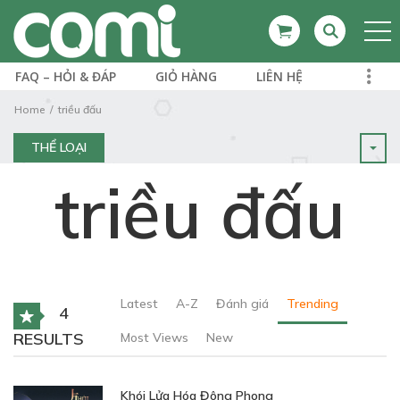
FAQ – HỎI & ĐÁP
GIỎ HÀNG
LIÊN HỆ
Home
triều đấu
THỂ LOẠI
triều đấu
Latest
A-Z
Đánh giá
Trending
4
RESULTS
Most Views
New
Khói Lửa Hóa Đông Phong