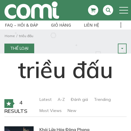
FAQ – HỎI & ĐÁP
GIỎ HÀNG
LIÊN HỆ
Home
triều đấu
THỂ LOẠI
triều đấu
Latest
A-Z
Đánh giá
Trending
4
RESULTS
Most Views
New
Khói Lửa Hóa Đông Phong