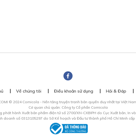
hủ
Về chúng tôi
Điều khoản sử dụng
Hỏi & Đáp
COMI © 2024 Comicola - Nền tảng truyện tranh bản quyền duy nhất tại Việt Nam
Cơ quan chủ quản: Công ty Cổ phần Comicola
g phát hành Xuất bản phẩm điện tử số 2700/XN-CXBIPH do Cục Xuất bản, In v
inh doanh số 0313105297 do Sở Kế hoạch và Đầu tư thành phố Hồ Chí Minh cấp