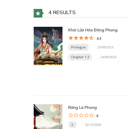
4 RESULTS
Khói Lửa Hóa Đông Phong
4.3
Prologue
23/09/2023
Chapter 1.2
24/09/2023
Rừng Lá Phong
0
2.
02/12/2020