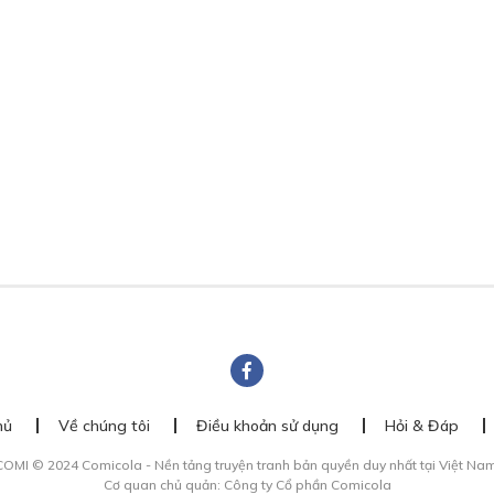
hủ
Về chúng tôi
Điều khoản sử dụng
Hỏi & Đáp
COMI © 2024 Comicola - Nền tảng truyện tranh bản quyền duy nhất tại Việt Nam
Cơ quan chủ quản: Công ty Cổ phần Comicola