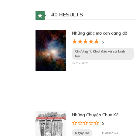
40 RESULTS
Những giấc mơ còn dang dở
5
Chương 1: Khởi đầu và sự kinh
hãi
22/12/2021
Những Chuyện Chưa Kể
0
Ngày Đó
15/08/2024