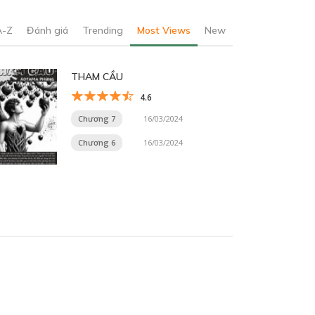
A-Z
Đánh giá
Trending
Most Views
New
THAM CẦU
4.6
Chương 7
16/03/2024
Chương 6
16/03/2024