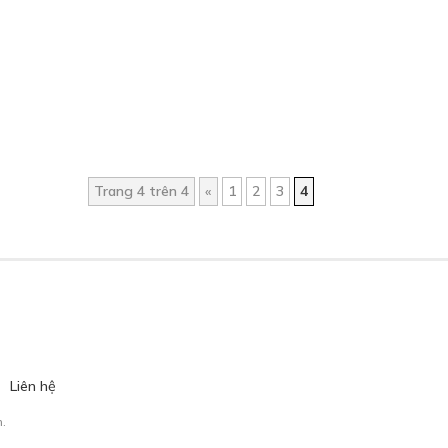
Trang 4 trên 4
«
1
2
3
4
Liên hệ
.