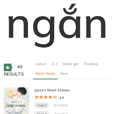
ngắn
Latest
A-Z
Đánh giá
Trending
40
RESULTS
Most Views
New
Jayce’s Short Stories
4.4
Chap 5
28/12/2022
Chap 4
28/12/2022