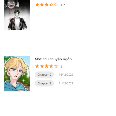
3.7
Một câu chuyện ngắn
4
Chapter 2
16/12/2022
Chapter 1
11/12/2022