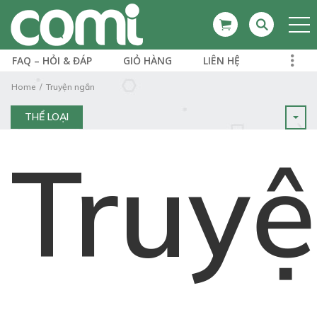
FAQ – HỎI & ĐÁP
GIỎ HÀNG
LIÊN HỆ
Home
Truyện ngắn
THỂ LOẠI
Truy