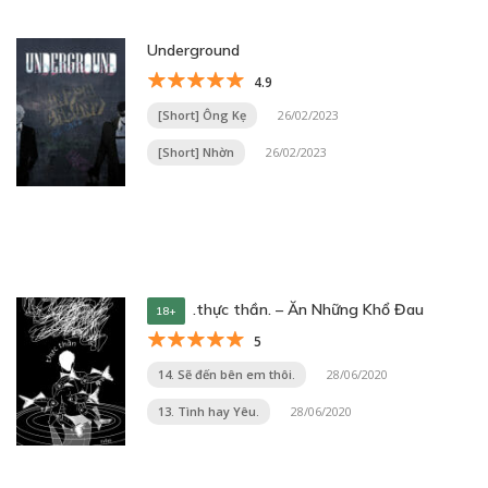
Underground
4.9
[Short] Ông Kẹ
26/02/2023
[Short] Nhờn
26/02/2023
.thực thần. – Ăn Những Khổ Đau
18+
5
14. Sẽ đến bên em thôi.
28/06/2020
13. Tình hay Yêu.
28/06/2020