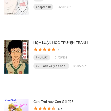
Chapter 10
26/08/2021
HỌA LUẬN HỌC TRUYỆN TRANH
5
PHỤ LỤC
01/05/2021
06 - Cách và lý do học?
01/05/2021
Con Trai hay Con Gái ???
4.7