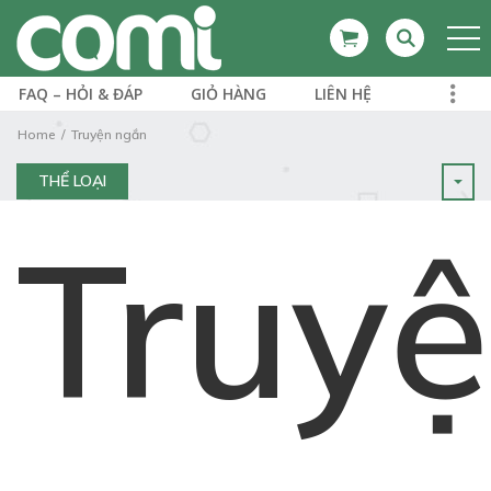
FAQ – HỎI & ĐÁP
GIỎ HÀNG
LIÊN HỆ
Home
Truyện ngắn
THỂ LOẠI
Truy