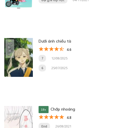
Dưới ánh chiều tà
4.6
7
12/08/2025
6
25/07/2025
Chớp nhoáng
18+
4.8
End
26/08/2021