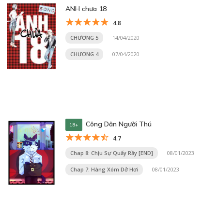
ANH chưa 18
4.8
CHƯƠNG 5
14/04/2020
CHƯƠNG 4
07/04/2020
Công Dân Người Thú
18+
4.7
Chap 8: Chịu Sự Quấy Rầy [END]
08/01/2023
Chap 7: Hàng Xóm Dở Hơi
08/01/2023