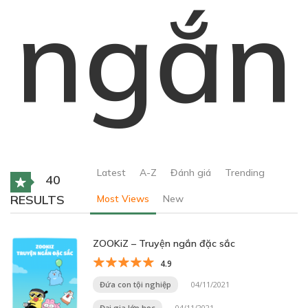
ngắn
Latest
A-Z
Đánh giá
Trending
40
RESULTS
Most Views
New
ZOOKiZ – Truyện ngắn đặc sắc
4.9
Đứa con tội nghiệp
04/11/2021
Đại gia lớp học
04/11/2021