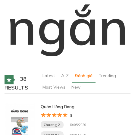
ngắn
Latest
A-Z
Đánh giá
Trending
38
RESULTS
Most Views
New
Quán Hàng Rong
5
Chương 2.
10/05/2020
Chương 1.
10/05/2020