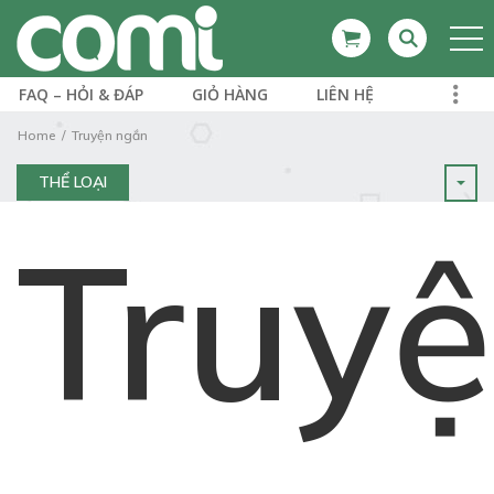
FAQ – HỎI & ĐÁP
GIỎ HÀNG
LIÊN HỆ
Home
Truyện ngắn
THỂ LOẠI
Truy