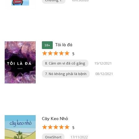
Tôi là đá
18+
5
8. Cảm ơn vì đã cố gắng
15/12/2021
7. Nó không phải là bệnh
08/12/2021
Cây Keo Nhỏ
5
OneShort
17/11/2022