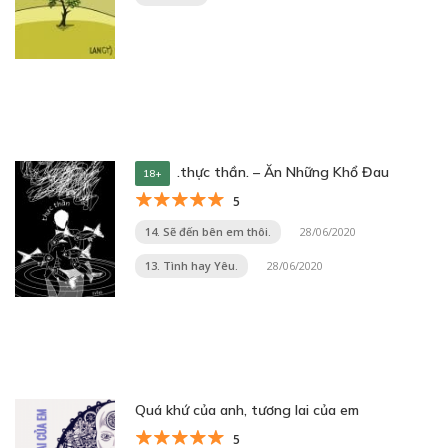
.thực thần. – Ăn Những Khổ Đau
18+
5
14. Sẽ đến bên em thôi.
28/06/2020
13. Tình hay Yêu.
28/06/2020
Quá khứ của anh, tương lai của em
5