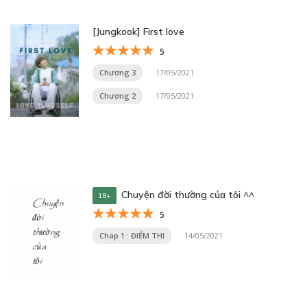
[Jungkook] First love
5
Chương 3
17/05/2021
Chương 2
17/05/2021
Chuyện đời thường của tôi ^^
18+
5
Chap 1 : ĐIỂM THI
14/05/2021