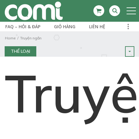
FAQ – HỎI & ĐÁP
GIỎ HÀNG
LIÊN HỆ
Home
Truyện ngắn
THỂ LOẠI
Truy