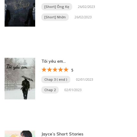
[Short] Ông Kẹ
26/02/2023
[Short] Nhờn
26/02/2023
Tôi yêu em…
5
Chap 3 ( end )
02/01/2023
Chap 2
02/01/2023
Jayce’s Short Stories