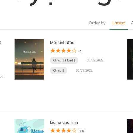
Order by
Latest
0
Mối tình đầu
4
Chap 3 ( End )
30/08/2022
Chap 2
30/08/2022
022
Liame and limh
3.8