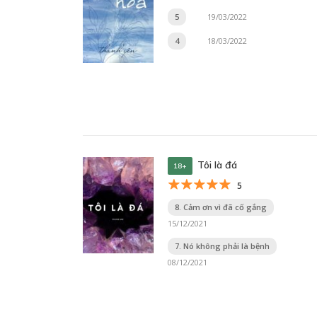
5
19/03/2022
4
18/03/2022
Tôi là đá
18+
5
8. Cảm ơn vì đã cố gắng
15/12/2021
7. Nó không phải là bệnh
08/12/2021