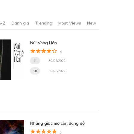
A-Z
Đánh giá
Trending
Most Views
New
Núi Vong Hồn
4
11
30/06/2022
10
30/06/2022
Những giấc mơ còn dang dở
5