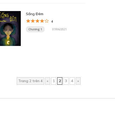
Sống Đêm
4
Chương 1
07/06/2021
Trang 2 trên 4
«
1
2
3
4
»