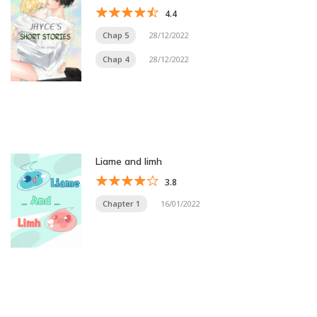
4.4
Chap 5
28/12/2022
Chap 4
28/12/2022
Liame and limh
3.8
Chapter 1
16/01/2022