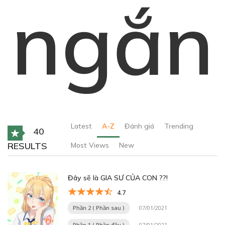
ngắn
Latest
A-Z
Đánh giá
Trending
40
RESULTS
Most Views
New
Đây sẽ là GIA SƯ CỦA CON ??!
4.7
Phần 2 ( Phần sau )
07/01/2021
Phần 1 ( Phần đầu )
07/01/2021