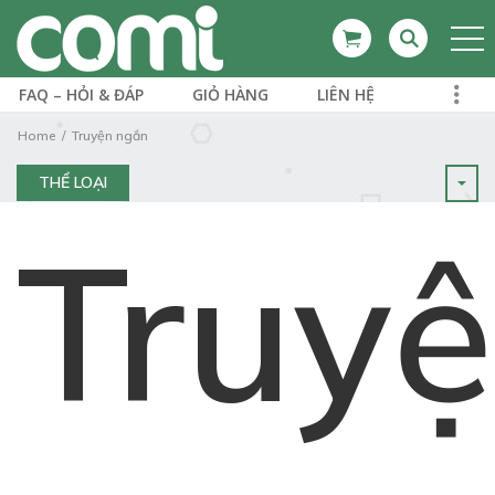
FAQ – HỎI & ĐÁP
GIỎ HÀNG
LIÊN HỆ
Home
Truyện ngắn
THỂ LOẠI
Truy