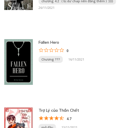
chương 4.2 : ( bị dư chap nên đăng thêm ) :))))
26/11/2021
Fallen Hero
0
Chương ???
16/11/2021
Trợ Lý của Thần Chết
4.7
mở đầu
13/11/2021