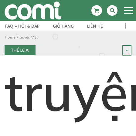
FAQ – HỎI & ĐÁP
GIỎ HÀNG
LIÊN HỆ
Home
truyện Việt
THỂ LOẠI
truyệ