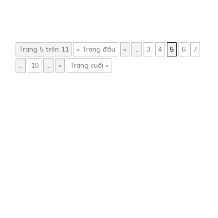
Trang 5 trên 11
« Trang đầu
«
...
3
4
5
6
7
...
10
...
»
Trang cuối »
Trang chủ
Về chúng tôi
Điều khoản sử dụng
Hỏi & Đáp
Liên hệ
COMI © 2024 Comicola - Nền tảng truyện tranh bản quyền duy nhất tại
Việt Nam.
Cơ quan chủ quản: Công ty Cổ phần Comicola
Giấy xác nhận Đăng ký hoạt động phát hành Xuất bản phẩm điện tử số