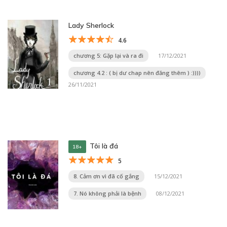
Lady Sherlock
4.6
chương 5: Gặp lại và ra đi
17/12/2021
chương 4.2 : ( bị dư chap nên đăng thêm ) :))))
26/11/2021
Tôi là đá
18+
5
8. Cảm ơn vì đã cố gắng
15/12/2021
7. Nó không phải là bệnh
08/12/2021