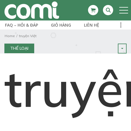
FAQ – HỎI & ĐÁP
GIỎ HÀNG
LIÊN HỆ
Home
truyện Việt
THỂ LOẠI
truyệ