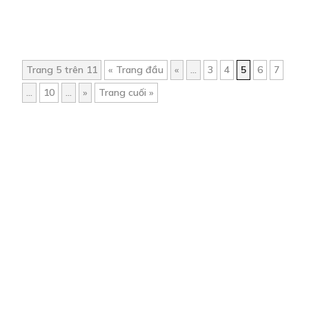
Trang 5 trên 11
« Trang đầu
«
...
3
4
5
6
7
...
10
...
»
Trang cuối »
Trang chủ
Về chúng tôi
Điều khoản sử dụng
Hỏi & Đáp
Liên hệ
COMI © 2024 Comicola - Nền tảng truyện tranh bản quyền duy nhất tại
Việt Nam.
Cơ quan chủ quản: Công ty Cổ phần Comicola
Giấy xác nhận Đăng ký hoạt động phát hành Xuất bản phẩm điện tử số