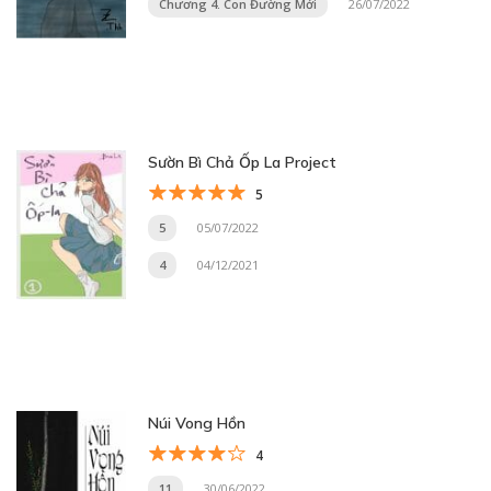
Chương 4. Con Đường Mới
26/07/2022
Sườn Bì Chả Ốp La Project
5
5
05/07/2022
4
04/12/2021
Núi Vong Hồn
4
11
30/06/2022