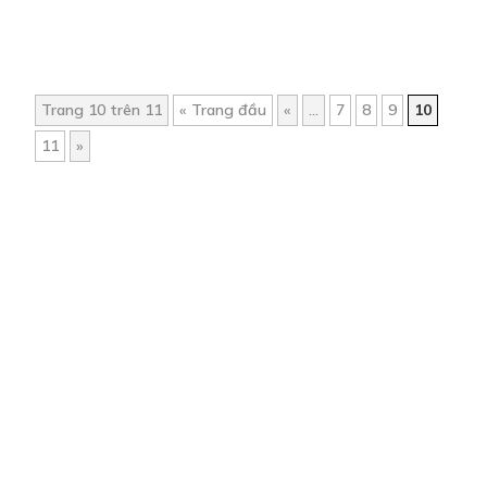
Trang 10 trên 11
« Trang đầu
«
...
7
8
9
10
11
»
Trang chủ
Về chúng tôi
Điều khoản sử dụng
Hỏi & Đáp
Liên hệ
COMI © 2024 Comicola - Nền tảng truyện tranh bản quyền duy nhất tại
Việt Nam.
Cơ quan chủ quản: Công ty Cổ phần Comicola
Giấy xác nhận Đăng ký hoạt động phát hành Xuất bản phẩm điện tử số