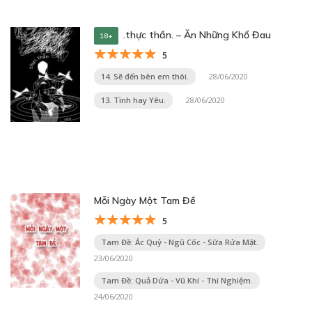
.thực thần. – Ăn Những Khổ Đau
18+
5
14. Sẽ đến bên em thôi.
28/06/2020
13. Tình hay Yêu.
28/06/2020
Mỗi Ngày Một Tam Đề
5
Tam Đề: Ác Quỷ - Ngũ Cốc - Sữa Rửa Mặt.
23/06/2020
Tam Đề: Quả Dứa - Vũ Khí - Thí Nghiệm.
24/06/2020