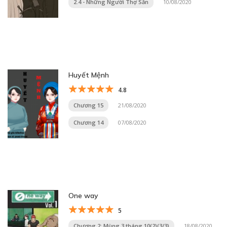
2.4 - Những Người Thợ Săn
10/08/2020
Huyết Mệnh
4.8
Chương 15
21/08/2020
Chương 14
07/08/2020
One way
5
Chương 2: Mùng 3 tháng 10(2)(3/3)
18/08/2020