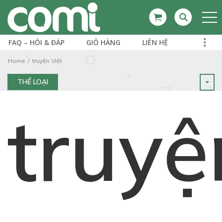
FAQ – HỎI & ĐÁP
GIỎ HÀNG
LIÊN HỆ
Home
truyện Việt
THỂ LOẠI
truyệ