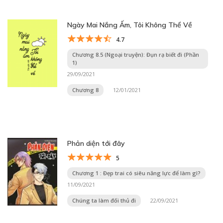
Ngày Mai Nắng Ấm, Tôi Không Thể Về
4.7
Chương 8.5 (Ngoại truyện): Đụn rạ biết đi (Phần
1)
29/09/2021
Chương 8
12/01/2021
Phản diện tới đây
5
Chương 1 : Đẹp trai có siêu năng lực để làm gì?
11/09/2021
Chúng ta làm đối thủ đi
22/09/2021