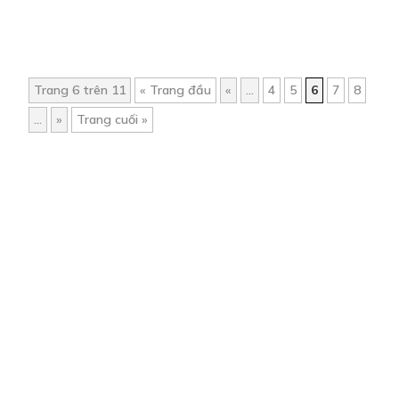
Trang 6 trên 11
« Trang đầu
«
...
4
5
6
7
8
...
»
Trang cuối »
Trang chủ
Về chúng tôi
Điều khoản sử dụng
Hỏi & Đáp
Liên hệ
COMI © 2024 Comicola - Nền tảng truyện tranh bản quyền duy nhất tại
Việt Nam.
Cơ quan chủ quản: Công ty Cổ phần Comicola
Giấy xác nhận Đăng ký hoạt động phát hành Xuất bản phẩm điện tử số