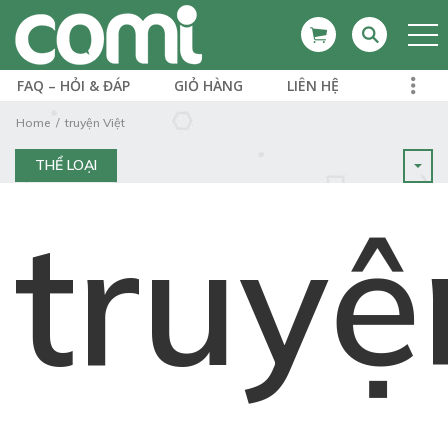
FAQ – HỎI & ĐÁP
GIỎ HÀNG
LIÊN HỆ
Home
truyện Việt
THỂ LOẠI
truyệ