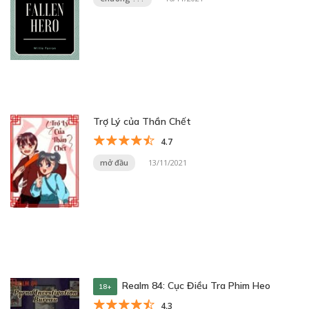
Trợ Lý của Thần Chết
4.7
mở đầu
13/11/2021
Realm 84: Cục Điều Tra Phim Heo
18+
4.3