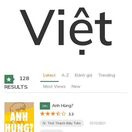
Việt
Latest
A-Z
Đánh giá
Trending
128
RESULTS
Most Views
New
Anh Hùng?
18+
3.3
IV. Thử Thách Đầu Tiên
13/12/2021