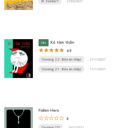
III. Soilder?
21/06/2021
Kẻ tâm thần
18+
4.9
Chương 2.2 : Bữa ăn (tiếp)
21/11/2021
Chương 2.1 : Bữa ăn (tiếp)
11/11/2021
Fallen Hero
0
Chương ???
16/11/2021