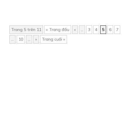
Trang 5 trên 11
« Trang đầu
«
...
3
4
5
6
7
...
10
...
»
Trang cuối »
Trang chủ
Về chúng tôi
Điều khoản sử dụng
Hỏi & Đáp
Liên hệ
COMI © 2024 Comicola - Nền tảng truyện tranh bản quyền duy nhất tại
Việt Nam.
Cơ quan chủ quản: Công ty Cổ phần Comicola
Giấy xác nhận Đăng ký hoạt động phát hành Xuất bản phẩm điện tử số