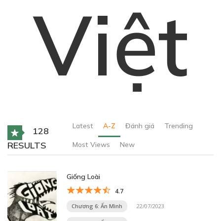
Việt
Latest
A-Z
Đánh giá
Trending
128
RESULTS
Most Views
New
Giống Loài
4.7
Chương 6: Ẩn Mình
22/07/2023