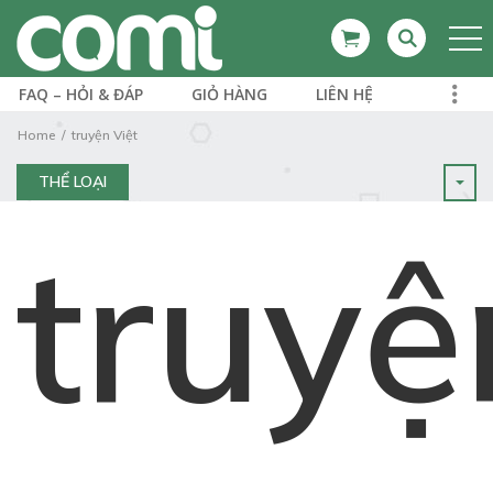
FAQ – HỎI & ĐÁP
GIỎ HÀNG
LIÊN HỆ
Home
truyện Việt
THỂ LOẠI
truyệ