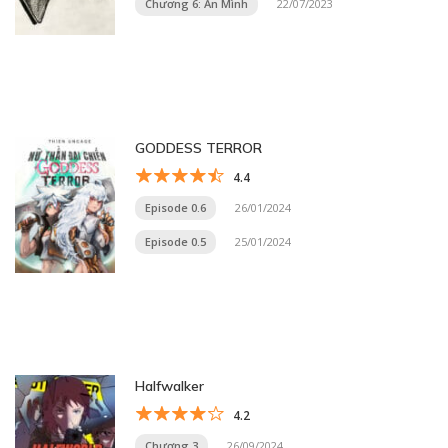
Chương 6: Ẩn Mình
22/07/2023
GODDESS TERROR
4.4
Episode 0.6
26/01/2024
Episode 0.5
25/01/2024
Halfwalker
4.2
Chương 3
26/09/2024