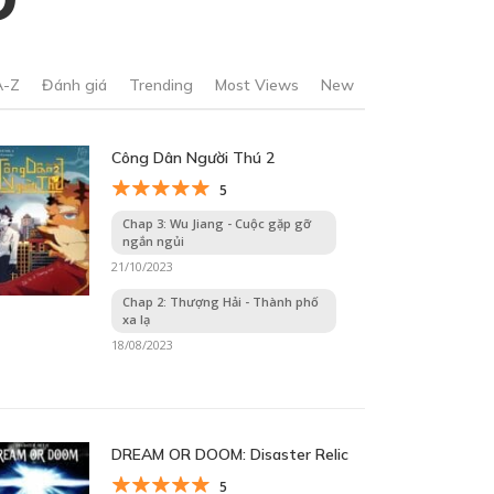
A-Z
Đánh giá
Trending
Most Views
New
Công Dân Người Thú 2
5
Chap 3: Wu Jiang - Cuộc gặp gỡ
ngắn ngủi
21/10/2023
Chap 2: Thượng Hải - Thành phố
xa lạ
18/08/2023
DREAM OR DOOM: Disaster Relic
5