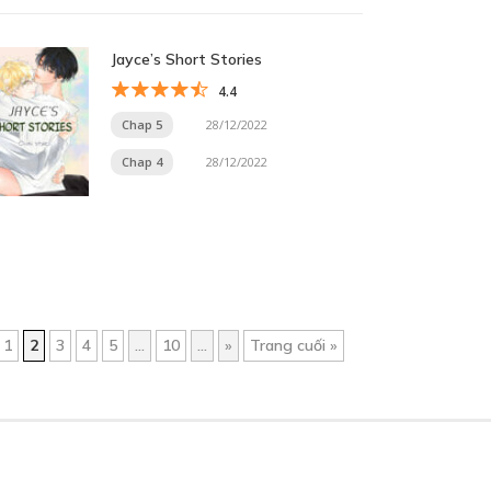
Jayce’s Short Stories
4.4
Chap 5
28/12/2022
Chap 4
28/12/2022
1
2
3
4
5
...
10
...
»
Trang cuối »