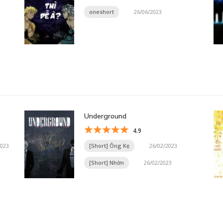
oneshort
26/06/2023
Underground
4.9
2023
[Short] Ông Kẹ
26/02/2023
[Short] Nhờn
26/02/2023