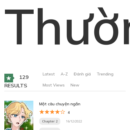
Thườ
Latest
A-Z
Đánh giá
Trending
129
RESULTS
Most Views
New
Một câu chuyện ngắn
4
Chapter 2
16/12/2022