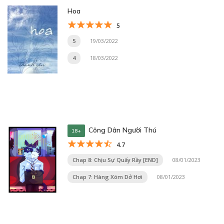
Hoa
5
5
19/03/2022
4
18/03/2022
Công Dân Người Thú
18+
4.7
Chap 8: Chịu Sự Quấy Rầy [END]
08/01/2023
Chap 7: Hàng Xóm Dở Hơi
08/01/2023