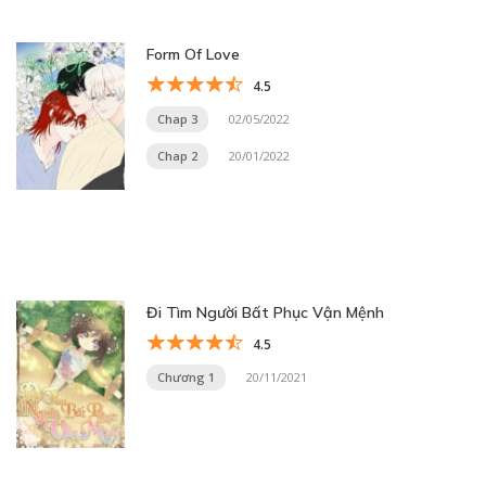
Form Of Love
4.5
Chap 3
02/05/2022
Chap 2
20/01/2022
Đi Tìm Người Bất Phục Vận Mệnh
4.5
Chương 1
20/11/2021