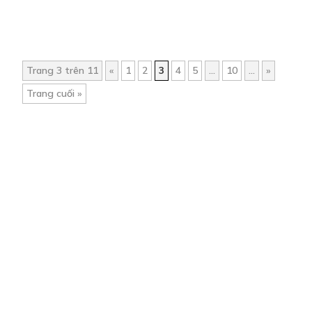
Trang 3 trên 11
«
1
2
3
4
5
...
10
...
»
Trang cuối »
Trang chủ
Về chúng tôi
Điều khoản sử dụng
Hỏi & Đáp
Liên hệ
COMI © 2024 Comicola - Nền tảng truyện tranh bản quyền duy nhất tại
Việt Nam.
Cơ quan chủ quản: Công ty Cổ phần Comicola
Giấy xác nhận Đăng ký hoạt động phát hành Xuất bản phẩm điện tử số