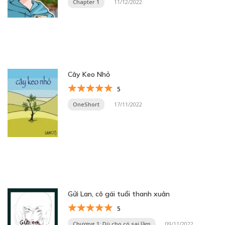
Chapter 1
11/12/2022
Cây Keo Nhỏ
5
OneShort
17/11/2022
Gửi Lan, cô gái tuổi thanh xuân
5
Chương 1: Dù cho có sai lầm
09/11/2022