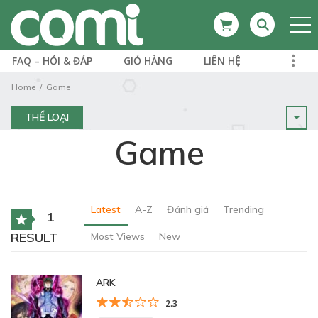
FAQ – HỎI & ĐÁP
GIỎ HÀNG
LIÊN HỆ
Home
Game
THỂ LOẠI
Game
Latest
A-Z
Đánh giá
Trending
1
RESULT
Most Views
New
ARK
2.3