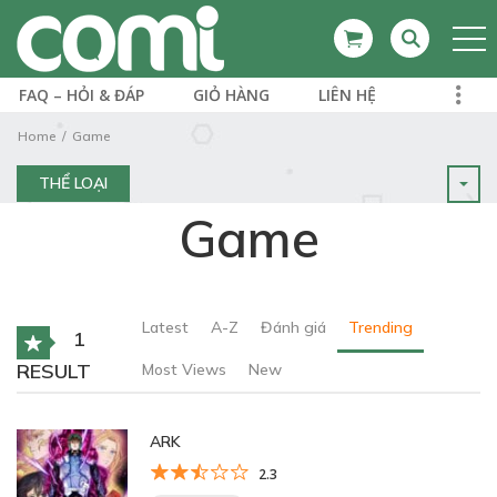
FAQ – HỎI & ĐÁP
GIỎ HÀNG
LIÊN HỆ
Home
Game
THỂ LOẠI
Game
Latest
A-Z
Đánh giá
Trending
1
RESULT
Most Views
New
ARK
2.3