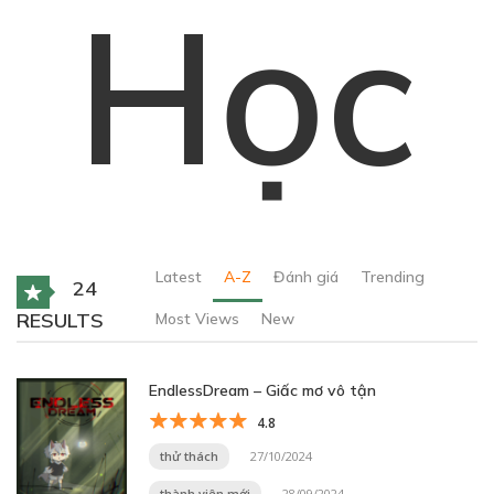
Học
Latest
A-Z
Đánh giá
Trending
24
RESULTS
Most Views
New
EndlessDream – Giấc mơ vô tận
4.8
thử thách
27/10/2024
thành viên mới
28/09/2024