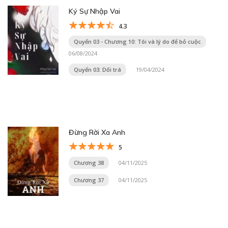
Ký Sự Nhập Vai
4.3
Quyển 03 - Chương 10: Tôi và lý do để bỏ cuộc
06/08/2024
Quyển 03: Dối trá
19/04/2024
Đừng Rời Xa Anh
5
Chương 38
04/11/2025
Chương 37
04/11/2025