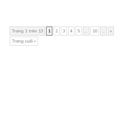
Trang 1 trên 13
1
2
3
4
5
...
10
...
»
Trang cuối »
Trang chủ
Về chúng tôi
Điều khoản sử dụng
Hỏi & Đáp
Liên hệ
COMI © 2024 Comicola - Nền tảng truyện tranh bản quyền duy nhất tại
Việt Nam.
Cơ quan chủ quản: Công ty Cổ phần Comicola
Giấy xác nhận Đăng ký hoạt động phát hành Xuất bản phẩm điện tử số