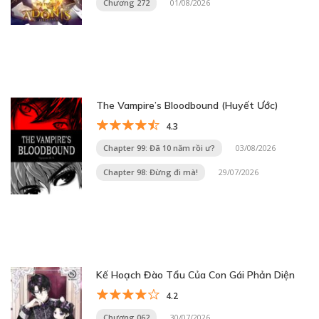
Chương 272
01/08/2026
The Vampire’s Bloodbound (Huyết Ước)
4.3
Chapter 99: Đã 10 năm rồi ư?
03/08/2026
Chapter 98: Đừng đi mà!
29/07/2026
Kế Hoạch Đào Tẩu Của Con Gái Phản Diện
4.2
Chương 062
30/07/2026