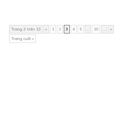
Trang 3 trên 13
«
1
2
3
4
5
...
10
...
»
Trang cuối »
Trang chủ
Về chúng tôi
Điều khoản sử dụng
Hỏi & Đáp
Liên hệ
COMI © 2024 Comicola - Nền tảng truyện tranh bản quyền duy nhất tại
Việt Nam.
Cơ quan chủ quản: Công ty Cổ phần Comicola
Giấy xác nhận Đăng ký hoạt động phát hành Xuất bản phẩm điện tử số