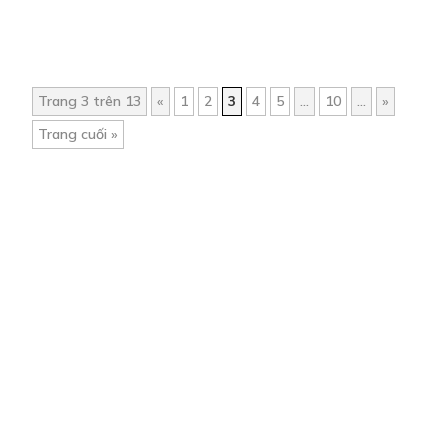
Trang 3 trên 13
«
1
2
3
4
5
...
10
...
»
Trang cuối »
Trang chủ
Về chúng tôi
Điều khoản sử dụng
Hỏi & Đáp
Liên hệ
COMI © 2024 Comicola - Nền tảng truyện tranh bản quyền duy nhất tại
Việt Nam.
Cơ quan chủ quản: Công ty Cổ phần Comicola
Giấy xác nhận Đăng ký hoạt động phát hành Xuất bản phẩm điện tử số