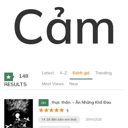
Cảm
Latest
A-Z
Đánh giá
Trending
148
RESULTS
Most Views
New
.thực thần. – Ăn Những Khổ Đau
18+
5
14. Sẽ đến bên em thôi.
28/06/2020