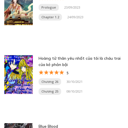
Prologue
23/09/2023
Chapter 1.2
24/09/2023
Hoàng tử thân yêu nhất của tôi là cháu trai
của kẻ phản bội
5
Chương 26
30/10/2021
Chương 25
08/10/2021
Blue Blood