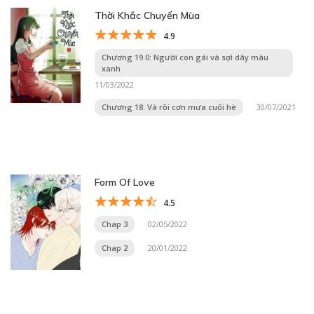
Thời Khắc Chuyển Mùa
4.9
Chương 19.0: Người con gái và sợi dây màu
xanh
11/03/2022
Chương 18: Và rồi cơn mưa cuối hè
30/07/2021
Form Of Love
4.5
Chap 3
02/05/2022
Chap 2
20/01/2022