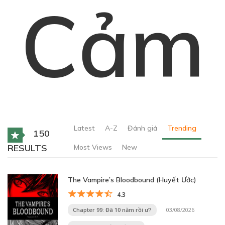
Cảm
Latest
A-Z
Đánh giá
Trending
150
RESULTS
Most Views
New
The Vampire’s Bloodbound (Huyết Ước)
4.3
Chapter 99: Đã 10 năm rồi ư?
03/08/2026