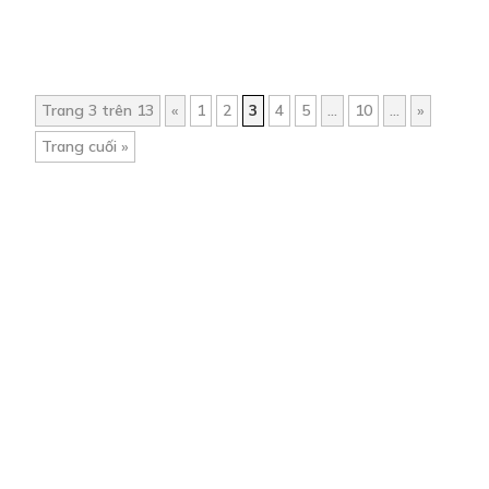
Trang 3 trên 13
«
1
2
3
4
5
...
10
...
»
Trang cuối »
Trang chủ
Về chúng tôi
Điều khoản sử dụng
Hỏi & Đáp
Liên hệ
COMI © 2024 Comicola - Nền tảng truyện tranh bản quyền duy nhất tại
Việt Nam.
Cơ quan chủ quản: Công ty Cổ phần Comicola
Giấy xác nhận Đăng ký hoạt động phát hành Xuất bản phẩm điện tử số