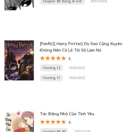
Chapter 98: Đừng đi mà!
29/07/2026
[Fanfic][ Harry Potter] Dù Sao Cũng Xuyên
Không Nên Có Lẽ Tôi Sẽ Làm Nó
5
Chương 12
14/02/2022
Chương 11
14/02/2022
Tác Động Nhỏ Của Tình Yêu
5
Chương 88, 89
23/01/2020