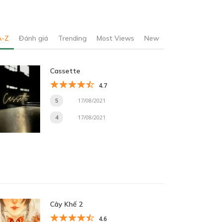
A-Z
Đánh giá
Trending
Most Views
New
Cassette
4.7
5
17/08/2021
4
17/08/2021
Cây Khế 2
4.6