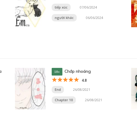
tiếp xúc
07/06/2024
người khác
06/06/2024
a
Chớp nhoáng
18+
4.8
End
26/08/2021
Chapter 10
26/08/2021