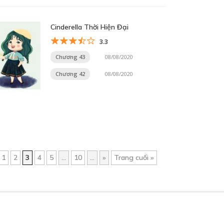
Cinderella Thời Hiện Đại
3.3
Chương 43
08/08/2020
Chương 42
08/08/2020
1
2
3
4
5
...
10
...
»
Trang cuối »