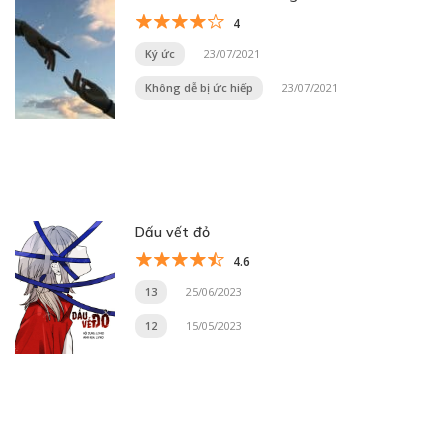
4
Ký ức
23/07/2021
Không dễ bị ức hiếp
23/07/2021
Dấu vết đỏ
4.6
13
25/06/2023
12
15/05/2023