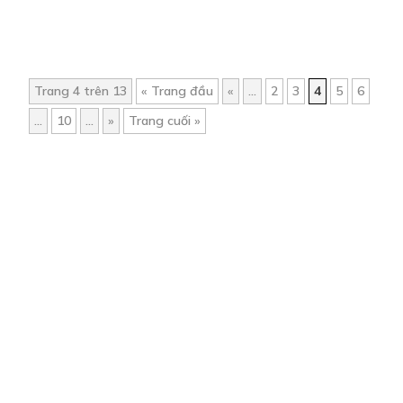
Trang 4 trên 13
« Trang đầu
«
...
2
3
4
5
6
...
10
...
»
Trang cuối »
Trang chủ
Về chúng tôi
Điều khoản sử dụng
Hỏi & Đáp
Liên hệ
COMI © 2024 Comicola - Nền tảng truyện tranh bản quyền duy nhất tại
Việt Nam.
Cơ quan chủ quản: Công ty Cổ phần Comicola
Giấy xác nhận Đăng ký hoạt động phát hành Xuất bản phẩm điện tử số