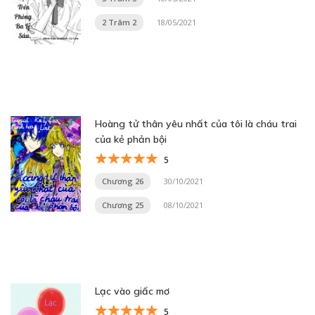
2 Trâm 2
18/05/2021
Hoàng tử thân yêu nhất của tôi là cháu trai
của kẻ phản bội
5
Chương 26
30/10/2021
Chương 25
08/10/2021
Lạc vào giấc mơ
5