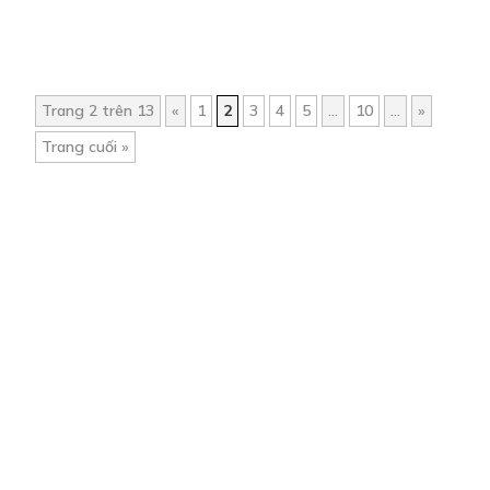
Trang 2 trên 13
«
1
2
3
4
5
...
10
...
»
Trang cuối »
Trang chủ
Về chúng tôi
Điều khoản sử dụng
Hỏi & Đáp
Liên hệ
COMI © 2024 Comicola - Nền tảng truyện tranh bản quyền duy nhất tại
Việt Nam.
Cơ quan chủ quản: Công ty Cổ phần Comicola
Giấy xác nhận Đăng ký hoạt động phát hành Xuất bản phẩm điện tử số