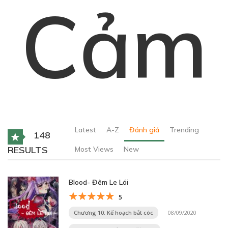
Cảm
Latest
A-Z
Đánh giá
Trending
148
RESULTS
Most Views
New
Blood- Đêm Le Lói
5
Chương 10: Kế hoạch bắt cóc
08/09/2020