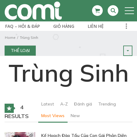
FAQ – HỎI & ĐÁP
GIỎ HÀNG
LIÊN HỆ
Home
Trùng Sinh
THỂ LOẠI
Trùng Sinh
Latest
A-Z
Đánh giá
Trending
4
RESULTS
Most Views
New
Kế Hoạch Đào Tẩu Của Con Gái Phản Diện