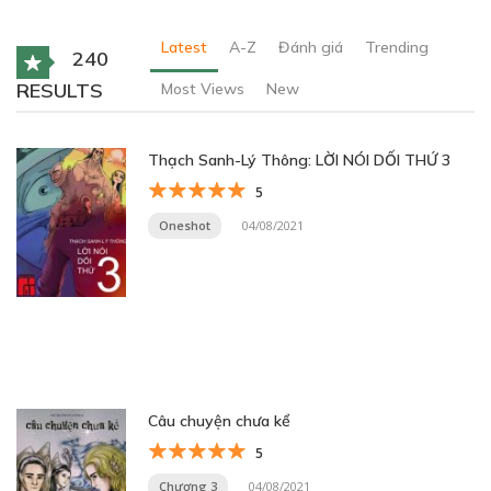
Latest
A-Z
Đánh giá
Trending
240
RESULTS
Most Views
New
Thạch Sanh-Lý Thông: LỜI NÓI DỐI THỨ 3
5
Oneshot
04/08/2021
Câu chuyện chưa kể
5
Chương 3
04/08/2021