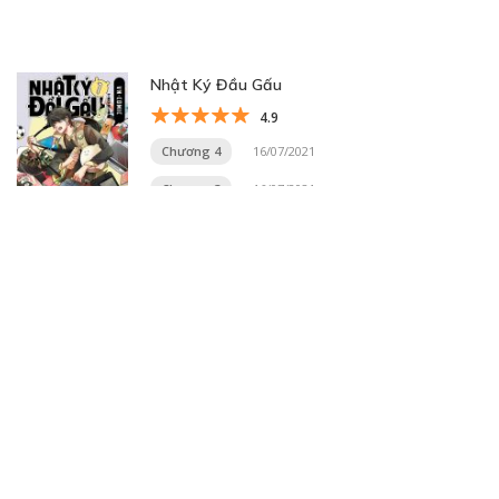
Nhật Ký Đầu Gấu
4.9
Chương 4
16/07/2021
Chương 3
16/07/2021
Trang 11 trên 20
« Trang đầu
«
...
9
10
11
12
13
...
20
...
»
Trang cuối »