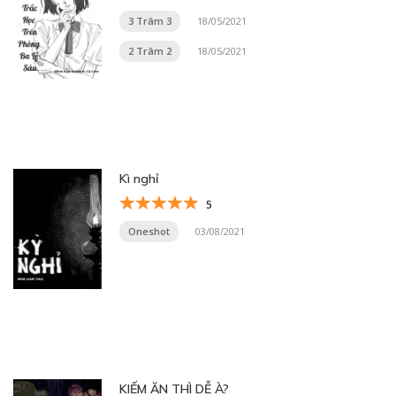
3 Trâm 3
18/05/2021
2 Trâm 2
18/05/2021
Kì nghỉ
5
Oneshot
03/08/2021
KIẾM ĂN THÌ DỄ À?