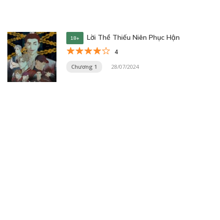
Lời Thề Thiếu Niên Phục Hận
18+
4
Chương 1
28/07/2024
Trang 11 trên 20
« Trang đầu
«
...
9
10
11
12
13
...
20
...
»
Trang cuối »