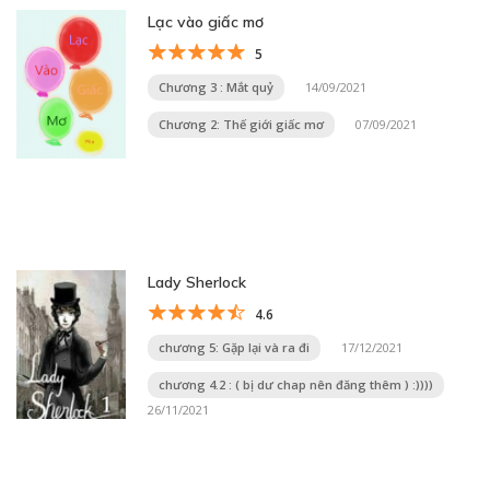
Lạc vào giấc mơ
5
Chương 3 : Mắt quỷ
14/09/2021
Chương 2: Thế giới giấc mơ
07/09/2021
Lady Sherlock
4.6
chương 5: Gặp lại và ra đi
17/12/2021
chương 4.2 : ( bị dư chap nên đăng thêm ) :))))
26/11/2021