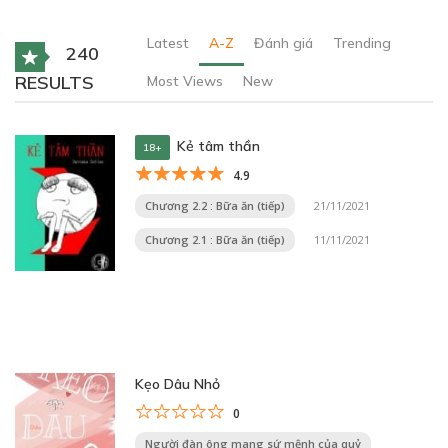
Latest
A-Z
Đánh giá
Trending
240
RESULTS
Most Views
New
Kẻ tâm thần
18+
4.9
Chương 2.2 : Bữa ăn (tiếp)
21/11/2021
Chương 2.1 : Bữa ăn (tiếp)
11/11/2021
Kẹo Dâu Nhỏ
0
Người đàn ông mang sứ mệnh của quỷ