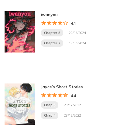
iwanyou
4.1
Chapter 8
22/06/2024
Chapter 7
19/06/2024
Jayce’s Short Stories
4.4
Chap 5
28/12/2022
Chap 4
28/12/2022