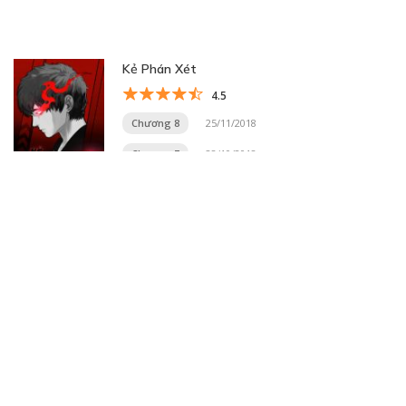
Kẻ Phán Xét
4.5
Chương 8
25/11/2018
Chương 7
28/10/2018
Trang 10 trên 20
« Trang đầu
«
...
8
9
10
11
12
...
20
...
»
Trang cuối »