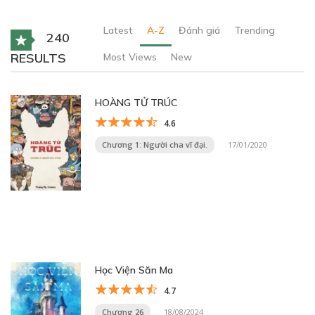
Latest
A-Z
Đánh giá
Trending
240
RESULTS
Most Views
New
HOÀNG TỬ TRÚC
4.6
Chương 1: Người cha vĩ đại.
17/01/2020
Học Viện Săn Ma
4.7
Chương 26
18/08/2024