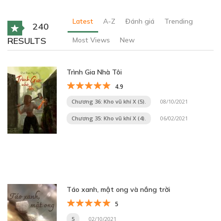
Latest
A-Z
Đánh giá
Trending
240
RESULTS
Most Views
New
Trình Gia Nhà Tôi
4.9
Chương 36: Kho vũ khí X (5).
08/10/2021
Chương 35: Kho vũ khí X (4).
06/02/2021
Táo xanh, mật ong và nắng trời
5
5
02/10/2021