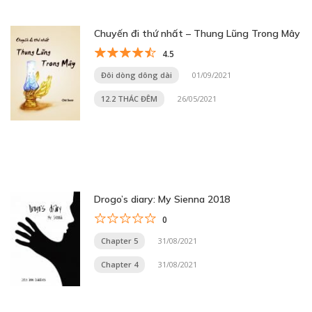
Chuyến đi thứ nhất – Thung Lũng Trong Mây
4.5
Đôi dòng dông dài
01/09/2021
12.2 THÁC ĐÊM
26/05/2021
Drogo’s diary: My Sienna 2018
0
Chapter 5
31/08/2021
Chapter 4
31/08/2021