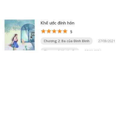
Khế ước đính hôn
5
Chương 2: Ba của Đình Đình
27/08/2021
Chương 1: Hạ thuốc
27/08/2021
Trang 9 trên 20
« Trang đầu
«
...
7
8
9
10
11
...
20
...
»
Trang cuối »