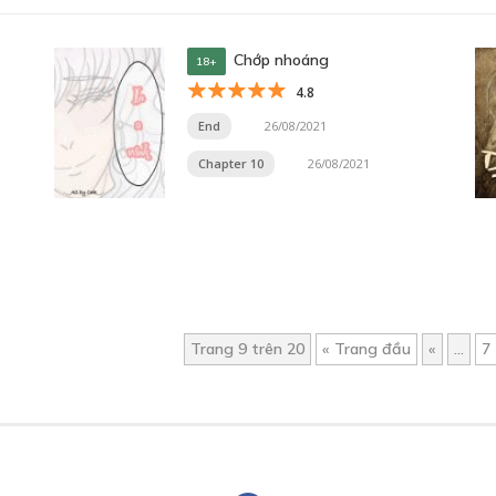
Chớp nhoáng
18+
4.8
End
26/08/2021
Chapter 10
26/08/2021
Trang 9 trên 20
« Trang đầu
«
...
7