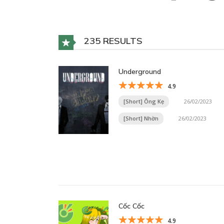
235 RESULTS
Underground
4.9
[Short] Ông Kẹ
26/02/2023
[Short] Nhờn
26/02/2023
Cốc Cốc
4.9