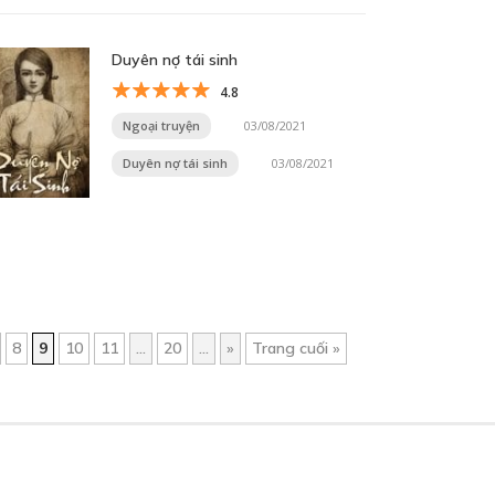
Duyên nợ tái sinh
4.8
Ngoại truyện
03/08/2021
Duyên nợ tái sinh
03/08/2021
8
9
10
11
...
20
...
»
Trang cuối »