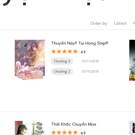
Order by
Latest
Thuyền Này!! Tui Hong Ship!!!
4.9
Chương 3
05/11/2018
Chương 2
03/10/2018
Thời Khắc Chuyển Mùa
4.9