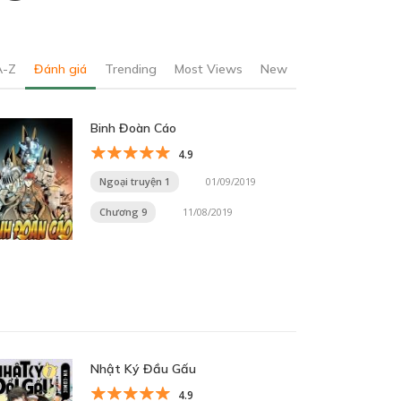
A-Z
Đánh giá
Trending
Most Views
New
Binh Đoàn Cáo
4.9
Ngoại truyện 1
01/09/2019
Chương 9
11/08/2019
Nhật Ký Đầu Gấu
4.9