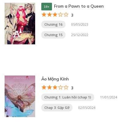
From a Pawn to a Queen
18+
3
Chương 16
05/05/2023
Chương 15
25/12/2022
Ảo Mộng Kính
3
Chương 1: Luân hồi (chap 1)
11/01/2024
Chap 3: Gặp Gỡ
02/05/2024