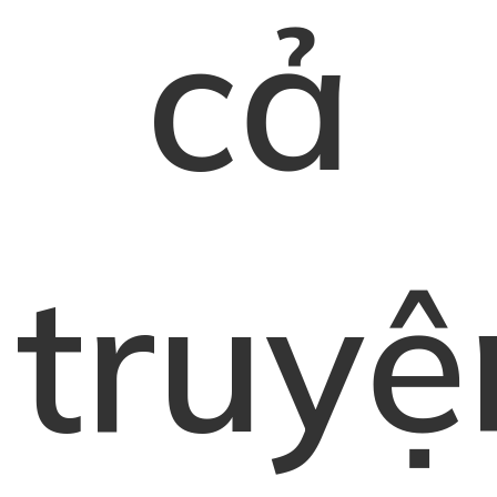
cả
truyệ