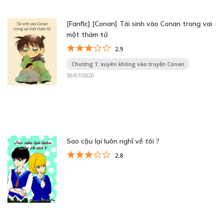
[Fanfic] [Conan] Tái sinh vào Conan trong vai
một thám tử
2.9
Chương 1: xuyên không vào truyện Conan
30/07/2020
Sao cậu lại luôn nghĩ về tôi ?
2.8