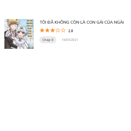
TÔI ĐÃ KHÔNG CÒN LÀ CON GÁI CỦA NGÀI
2.8
Chap 0
16/03/2021
Trang 31 trên 32
« Trang đầu
«
...
10
20
...
28
29
30
31
32
»