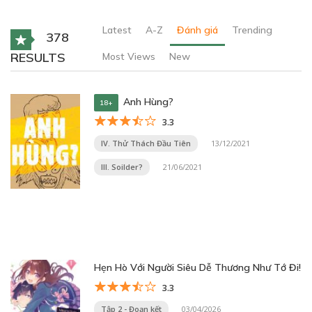
Latest
A-Z
Đánh giá
Trending
378
RESULTS
Most Views
New
Anh Hùng?
18+
3.3
IV. Thử Thách Đầu Tiên
13/12/2021
III. Soilder?
21/06/2021
Hẹn Hò Với Người Siêu Dễ Thương Như Tớ Đi!
3.3
Tập 2 - Đoạn kết
03/04/2026