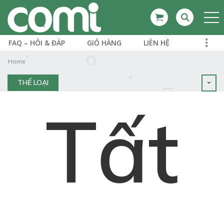
FAQ – HỎI & ĐÁP
GIỎ HÀNG
LIÊN HỆ
Home
THỂ LOẠI
Tất