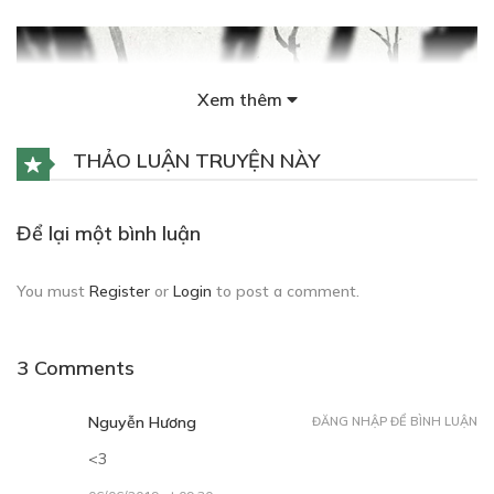
Xem thêm
Free
THẢO LUẬN TRUYỆN NÀY
CHƯƠNG 3
Để lại một bình luận
09/10/2018
You must
Register
or
Login
to post a comment.
3 Comments
Free
Nguyễn Hương
ĐĂNG NHẬP ĐỂ BÌNH LUẬN
<3
CHƯƠNG 4