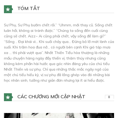
TÓM TẮT
Sư Phụ, Sư Phụ bướm chết rồi.” “Uhmm, mới thay cũ. Sống chết
luân hồi, không ai tránh được.” “Chúng ta sống đến cuối cùng
cũng sẽ chết. Aizz~ Ai cũng phải chết, vậy sống để làm gì?”
“Sống .. Đại khái vì… Khi suối chảy qua… Đừng bỏ lỡ mát lành của
suối. Khi trăm hoa đua nở… có người bên cạnh Khi gió táp mưa
xa … thì phải vượt qua”. Nhất Thiền Tiểu hòa thượng là những
mẩu chuyện hàng ngày đầy thiền vị, thâm thúy nhưng cũng
không kém phần hài hước qua góc nhìn đáng yêu của chú tiểu
Nhất Thiền và sư phụ. Chỉ qua những thắc mắc ngây ngô của
một chú tiểu hiếu kỳ, vị sư phụ đã lồng ghép vào đó những bài
học nhân sinh, tưởng như giản đơn nhưng lại ít ai hiểu được.
CÁC CHƯƠNG MỚI CẬP NHẬT