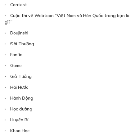
Contest
30
Points
Cuộc thi vẽ Webtoon “Việt Nam và Hàn Quốc trong bạn là
gì?”
Doujinshi
CHƯƠNG 10
Đời Thường
27/11/2018
Fanfic
Game
Giả Tưởng
Hài Hước
30
Points
Hành Động
Học đường
CHƯƠNG 11
Huyền Bí
04/12/2018
Khoa Học