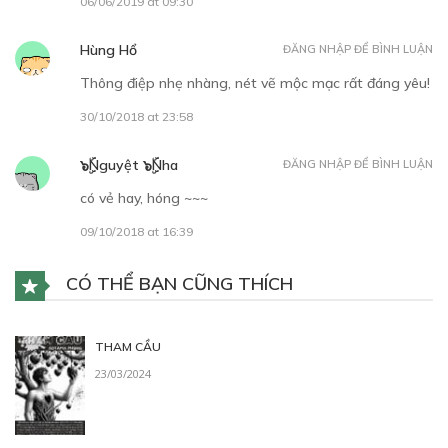
06/06/2019 at 09:30
16/10/2018
Hùng Hổ
ĐĂNG NHẬP ĐỂ BÌNH LUẬN
Thông điệp nhẹ nhàng, nét vẽ mộc mạc rất đáng yêu!
30/10/2018 at 23:58
๖ۣۜNguyệt ๖ۣۜNha
ĐĂNG NHẬP ĐỂ BÌNH LUẬN
Free
có vẻ hay, hóng ~~~
CHƯƠNG 5
09/10/2018 at 16:39
23/10/2018
CÓ THỂ BẠN CŨNG THÍCH
THAM CẦU
23/03/2024
30
Points