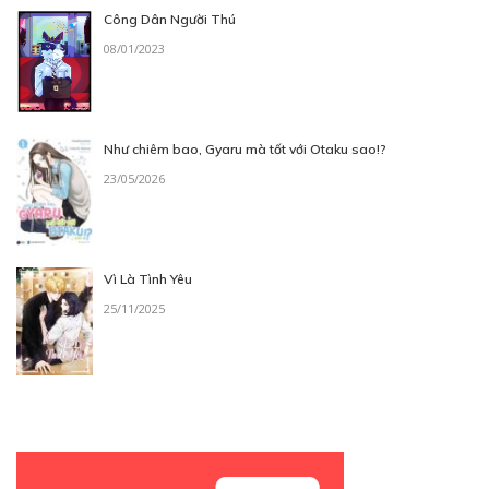
Công Dân Người Thú
CHƯƠNG 6
08/01/2023
30/10/2018
Như chiêm bao, Gyaru mà tốt với Otaku sao!?
23/05/2026
30
Points
Vì Là Tình Yêu
CHƯƠNG 7
25/11/2025
06/11/2018