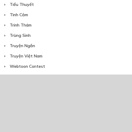
Tiểu Thuyết
Tình Cảm
Trinh Thám
Trùng Sinh
30
Points
Truyện Ngắn
Truyện Việt Nam
CHƯƠNG 14
Webtoon Contest
25/12/2018
Xuyên Không
NĂM PHÁT HÀNH
Giáp Hồng My
7/2020
5
24/05/2021
30
Points
2025
2024
2023
2022
2021
2020
2019
2018
CHƯƠNG 15