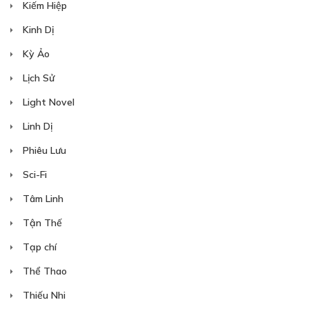
Kiếm Hiệp
Kinh Dị
Kỳ Ảo
30
Points
Lịch Sử
Light Novel
CHƯƠNG 12
Linh Dị
11/12/2018
Phiêu Lưu
Sci-Fi
Tâm Linh
Tận Thế
30
Points
Tạp chí
Thể Thao
CHƯƠNG 13
Thiếu Nhi
18/12/2018