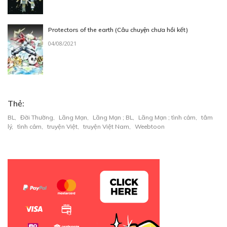
Free
Protectors of the earth (Câu chuyện chưa hồi kết)
CHƯƠNG 7
04/08/2021
04/05/2024
Thẻ:
Free
BL
,
Đời Thường
,
Lãng Mạn
,
Lãng Mạn ; BL
,
Lãng Mạn ; tình cảm
,
tâm
CHƯƠNG 8
lý
,
tình cảm
,
truyện Việt
,
truyện Việt Nam
,
Weebtoon
04/05/2024
Free
CHƯƠNG 9