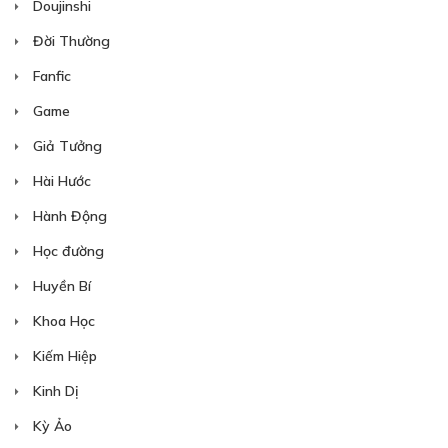
Doujinshi
CHƯƠNG 11
Đời Thường
04/05/2024
Fanfic
Game
Giả Tưởng
Hài Hước
Free
Hành Động
Học đường
CHƯƠNG 12
Huyền Bí
04/05/2024
Khoa Học
Kiếm Hiệp
Kinh Dị
Kỳ Ảo