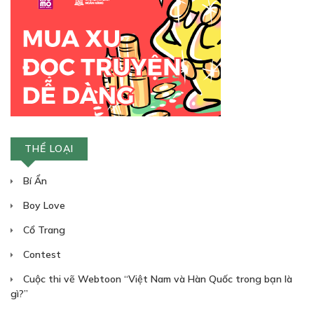
04/05/2024
Free
THỂ LOẠI
CHƯƠNG 10
Bí Ẩn
04/05/2024
Boy Love
Cổ Trang
Contest
Cuộc thi vẽ Webtoon “Việt Nam và Hàn Quốc trong bạn là
Free
gì?”