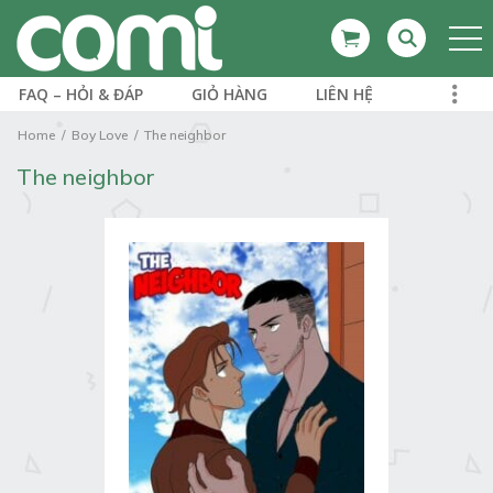
FAQ – HỎI & ĐÁP
GIỎ HÀNG
LIÊN HỆ
Home
Boy Love
The neighbor
The neighbor