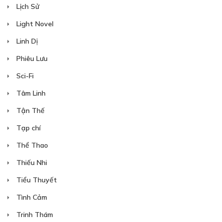
Free
Lịch Sử
Light Novel
CHƯƠNG 13
Linh Dị
04/05/2024
Phiêu Lưu
Sci-Fi
Tâm Linh
Tận Thế
Free
Tạp chí
Thể Thao
CHƯƠNG 14
Thiếu Nhi
04/05/2024
Tiểu Thuyết
Tình Cảm
Trinh Thám