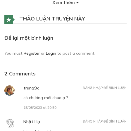
Xem thêm
Free
THẢO LUẬN TRUYỆN NÀY
CHƯƠNG 3
Để lại một bình luận
24/01/2023
You must
Register
or
Login
to post a comment.
2 Comments
Free
trung9x
ĐĂNG NHẬP ĐỂ BÌNH LUẬN
có chương mới chưa ạ ?
CHƯƠNG 4
15/08/2023 at 20:50
24/01/2023
Nhật Hạ
ĐĂNG NHẬP ĐỂ BÌNH LUẬN