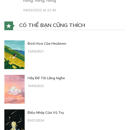
hóng, hóng, hóng
04/02/2023 at 22:40
CÓ THỂ BẠN CŨNG THÍCH
Free
CHƯƠNG 5
Đoá Hoa Của Heulwen
13/04/2021
24/01/2023
Hãy Để Tôi Lắng Nghe
19/04/2025
Free
CHƯƠNG 6
04/05/2024
Điệu Nhảy Của Vũ Trụ
03/01/2024