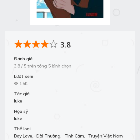
3.8
Đánh giá
3.8 / 5 trên tổng 5 bình chọn
Lượt xem
1.5K
Tác giả
luke
Họa sỹ
luke
Thể loại
Boy Love
,
Đời Thường
,
Tình Cảm
,
Truyện Việt Nam