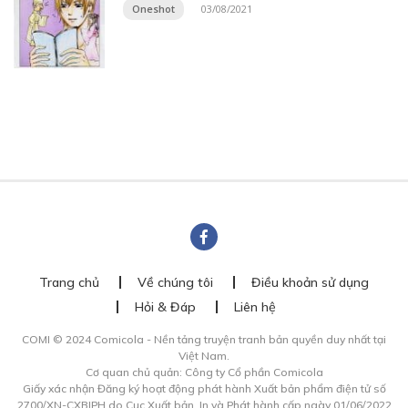
Oneshot
03/08/2021
Trang chủ
Về chúng tôi
Điều khoản sử dụng
Hỏi & Đáp
Liên hệ
COMI © 2024 Comicola - Nền tảng truyện tranh bản quyền duy nhất tại
Việt Nam.
Cơ quan chủ quản: Công ty Cổ phần Comicola
Giấy xác nhận Đăng ký hoạt động phát hành Xuất bản phẩm điện tử số
2700/XN-CXBIPH do Cục Xuất bản, In và Phát hành cấp ngày 01/06/2022