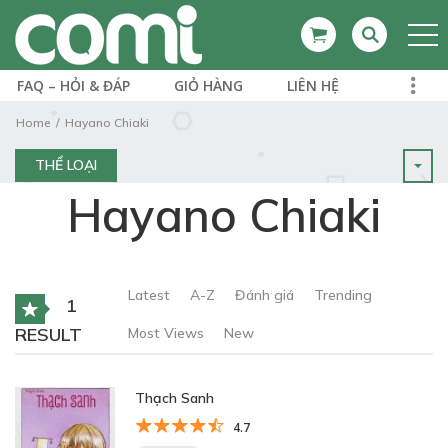
FAQ – HỎI & ĐÁP
GIỎ HÀNG
LIÊN HỆ
Home
Hayano Chiaki
THỂ LOẠI
Hayano Chiaki
Latest
A-Z
Đánh giá
Trending
1
RESULT
Most Views
New
Thạch Sanh
4.7