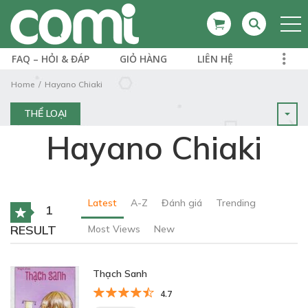
FAQ – HỎI & ĐÁP
GIỎ HÀNG
LIÊN HỆ
Home
Hayano Chiaki
THỂ LOẠI
Hayano Chiaki
Latest
A-Z
Đánh giá
Trending
1
RESULT
Most Views
New
Thạch Sanh
4.7