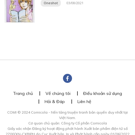
Oneshot
03/08/2021
Trang chủ
Về chúng tôi
Điều khoản sử dụng
Hỏi & Đáp
Liên hệ
COMI © 2024 Comicola - Nền tảng truyện tranh bản quyền duy nhất tại
Việt Nam.
Cơ quan chủ quản: Công ty Cổ phần Comicola
Giấy xác nhận Đăng ký hoạt động phát hành Xuất bản phẩm điện tử số
2700/XN-CXBIPH do Cục Xuất bản, In và Phát hành cấp ngày 01/06/2022