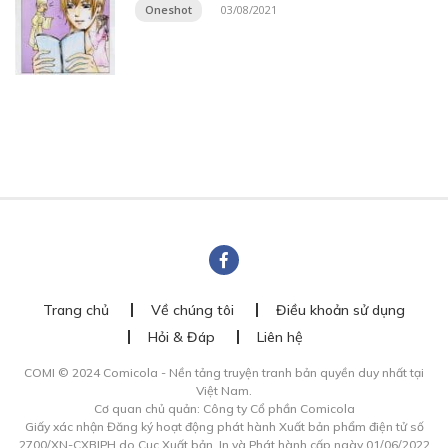
Oneshot
03/08/2021
Trang chủ
Về chúng tôi
Điều khoản sử dụng
Hỏi & Đáp
Liên hệ
COMI © 2024 Comicola - Nền tảng truyện tranh bản quyền duy nhất tại
Việt Nam.
Cơ quan chủ quản: Công ty Cổ phần Comicola
Giấy xác nhận Đăng ký hoạt động phát hành Xuất bản phẩm điện tử số
2700/XN-CXBIPH do Cục Xuất bản, In và Phát hành cấp ngày 01/06/2022