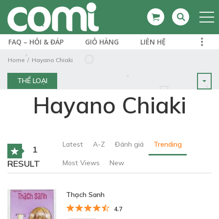
FAQ – HỎI & ĐÁP
GIỎ HÀNG
LIÊN HỆ
Home
Hayano Chiaki
THỂ LOẠI
Hayano Chiaki
Latest
A-Z
Đánh giá
Trending
1
RESULT
Most Views
New
Thạch Sanh
4.7