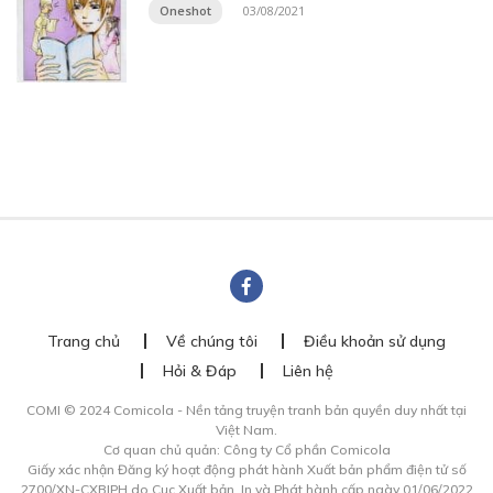
Oneshot
03/08/2021
Trang chủ
Về chúng tôi
Điều khoản sử dụng
Hỏi & Đáp
Liên hệ
COMI © 2024 Comicola - Nền tảng truyện tranh bản quyền duy nhất tại
Việt Nam.
Cơ quan chủ quản: Công ty Cổ phần Comicola
Giấy xác nhận Đăng ký hoạt động phát hành Xuất bản phẩm điện tử số
2700/XN-CXBIPH do Cục Xuất bản, In và Phát hành cấp ngày 01/06/2022