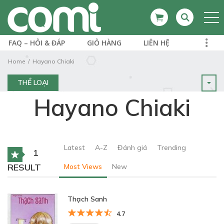
FAQ – HỎI & ĐÁP
GIỎ HÀNG
LIÊN HỆ
Home
Hayano Chiaki
THỂ LOẠI
Hayano Chiaki
Latest
A-Z
Đánh giá
Trending
1
RESULT
Most Views
New
Thạch Sanh
4.7