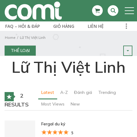
FAQ – HỎI & ĐÁP
GIỎ HÀNG
LIÊN HỆ
Home
Lữ Thị Việt Linh
THỂ LOẠI
Lữ Thị Việt Linh
Latest
A-Z
Đánh giá
Trending
2
RESULTS
Most Views
New
Fergal du ký
5