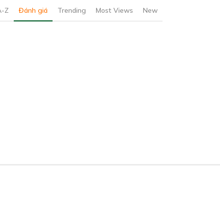
A-Z
Đánh giá
Trending
Most Views
New