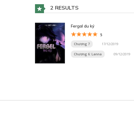
2 RESULTS
Fergal du ký
5
Chương 7
17/12/2019
Chương 6: Lanna
09/12/2019