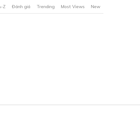
A-Z
Đánh giá
Trending
Most Views
New